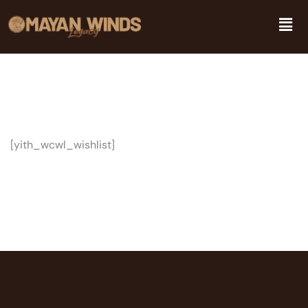
[yith_wcwl_wishlist]